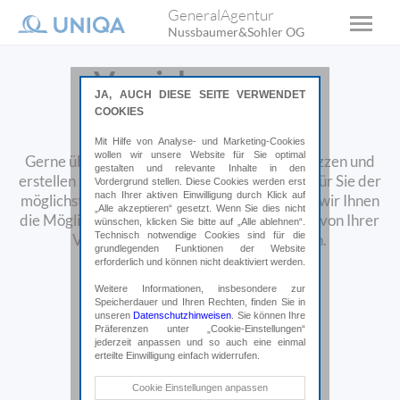
GeneralAgentur
Nussbaumer&Sohler OG
Versicherungen
JA, AUCH DIESE SEITE VERWENDET
überprüfen
COOKIES
Mit Hilfe von Analyse- und Marketing-Cookies
wollen wir unsere Website für Sie optimal
Gerne überprüfen wir Ihre Versicherungspolizzen und
gestalten und relevante Inhalte in den
erstellen Ihnen ein Vergleichsangebot. Damit für Sie der
Vordergrund stellen. Diese Cookies werden erst
nach Ihrer aktiven Einwilligung durch Klick auf
möglichst geringste Aufwand entsteht, bieten wir Ihnen
„Alle akzeptieren“ gesetzt. Wenn Sie dies nicht
die Möglichkeit, Ihre aktuellen Polizzen direkt von Ihrer
wünschen, klicken Sie bitte auf „Alle ablehnen“.
Technisch notwendige Cookies sind für die
Versicherung an uns schicken zu lassen.
grundlegenden Funktionen der Website
erforderlich und können nicht deaktiviert werden.
Weitere Informationen, insbesondere zur
Speicherdauer und Ihren Rechten, finden Sie in
unseren
Datenschutzhinweisen
. Sie können Ihre
Präferenzen unter „Cookie-Einstellungen“
jederzeit anpassen und so auch eine einmal
erteilte Einwilligung einfach widerrufen.
Technische Cookies
Cookie Einstellungen anpassen