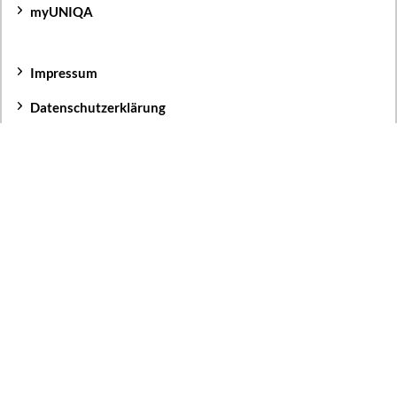
myUNIQA
Impressum
Datenschutzerklärung
Cookie Einstellungen
Ooops
Dieser Inhalt kann aufgrund getroffener
Datenschutzentscheidungen (Consent Manager) hier nicht
eingebettet angezeigt werden.
Bitte ändern Sie Ihre Datenschutzentscheidung.
Den Inhalt direkt bei der Quelle ansehen
(Öffnet neues Fenster mit dem Link, dadurch wird Ihre IP-