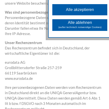
Diese Cookies sind für di
unsere Website besuchen und nutzen.
grundlegenden Funktionen der Websit
Alle akzeptieren
erforderlich und können nicht deaktivier
Was sind personenbezogene Daten?
werden.
Personenbezogene Daten sind Informationen über Betroffene,
Analyse Cookies
Alle ablehnen
deren Identität bestimmt oder zumindest bestimmbar ist.
Diese Cookies unterstützen bei
(außer technisch notwendige Cookies)
Darunter fallen etwa Ihr Name, Ihre E-Mail-Adresse sowie
Sammeln allgemeiner Daten über di
Ihre IP-Adresse.
Website-Nutzung. Damit analysieren wi
das Verhalten und die Zugriffsquelle
der Besuchenden und können i
Unser Rechenzentrum
weiterer Folge die zur Verfügun
Das Rechenzentrum befindet sich in Deutschland, der
gestellten Inhalte und Funktione
optimieren.
wirtschaftliche Eigentümer ist die:
Marketing Cookies
eurodata AG
Diese Cookies dienen daz
Großblittersdorfer Straße 257-259
Marketingaktivitäten zu optimieren un
werden von unseren Werbepartner
66119 Saarbrücken
genutzt, um Ihnen sowohl auf unsere
www.eurodata.de
Seite als auch auf anderen Webseite
passendere Werbung und Inhalt
anzuzeigen.
Ihre personenbezogenen Daten werden vom Rechenzentrum
in Deutschland direkt an die UNIQA GeneralAgentur bzw.
UNIQA übermittelt. Diese Daten werden gemäß Art 6 Abs 1
lit b bzw. f DSGVO nach 3 Monaten automatisch im
Rechenzentrum gelöscht.