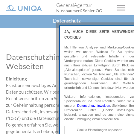
GeneralAgentur
Nussbaumer&Sohler OG
Datenschutz
JA, AUCH DIESE SEITE VERWENDE
COOKIES
Mit Hilfe von Analyse- und Marketing-Cookie
wollen wir unsere Website für Sie optima
Datenschutzhinweise MeGA
gestalten und relevante Inhalte in de
Vordergrund stellen. Diese Cookies werden ers
Webseiten
nach Ihrer aktiven Einwilligung durch Klick au
„Alle akzeptieren“ gesetzt. Wenn Sie dies nich
wünschen, klicken Sie bitte auf „Alle ablehnen“
Einleitung
Technisch notwendige Cookies sind für di
grundlegenden Funktionen der Websit
Es ist uns ein wichtiges Anliegen Ihre personenbezogenen
erforderlich und können nicht deaktiviert werden
Daten zu schützen. Wir beachten deshalb die anwendbaren
Weitere Informationen, insbesondere zu
Rechtsvorschriften zum Schutz, rechtmäßigem Umgang und
Speicherdauer und Ihren Rechten, finden Sie i
zur Geheimhaltung personenbezogener Daten sowie zur
unseren
Datenschutzhinweisen
. Sie können Ihr
Präferenzen unter „Cookie-Einstellungen
Datensicherheit, insbesondere das Datenschutzgesetz idgF
jederzeit anpassen und so auch eine einma
(“DSG”) und die Datenschutzgrundverordnung (“DSGVO”). Im
erteilte Einwilligung einfach widerrufen.
Folgenden erfahren Sie, welche Informationen wir
Technische Cookies
Cookie Einstellungen anpassen
gegebenenfalls erheben, verarbeiten und nutzen, wenn Sie