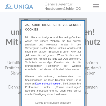
GeneralAgentur
Nussbaumer&Sohler OG
Das Leben lieber
JA, AUCH DIESE SEITE VERWENDET
unbeschwert genießen!
COOKIES
Mit Hilfe von Analyse- und Marketing-Cookies
Mit dem passenden Schutz
wollen wir unsere Website für Sie optimal
gestalten und relevante Inhalte in den
für Ihre Freizeit.
Vordergrund stellen. Diese Cookies werden erst
nach Ihrer aktiven Einwilligung durch Klick auf
„Alle akzeptieren“ gesetzt. Wenn Sie dies nicht
wünschen, klicken Sie bitte auf „Alle ablehnen“.
Unfallfolgen sind oft ein ganzes Leben lang zu spüren.
Technisch notwendige Cookies sind für die
grundlegenden Funktionen der Website
Profitieren auch Sie von einer Unfallversicherung, damit
erforderlich und können nicht deaktiviert werden.
Sie weiterhin unbeschwert in den Tag hineinleben
Weitere Informationen, insbesondere zur
können.
Speicherdauer und Ihren Rechten, finden Sie in
unseren
Datenschutzhinweisen
. Sie können Ihre
Denn zusätzliche Sorgen um finanzielle Belastungen
Präferenzen unter „Cookie-Einstellungen“
jederzeit anpassen und so auch eine einmal
aufgrund eines Unfalls müssen nicht sein.
erteilte Einwilligung einfach widerrufen.
Technische Cookies
Cookie Einstellungen anpassen
Online abschließen*